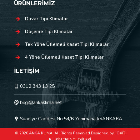
ÜRÜNLERİMİZ
Duvar Tipi Klimalar
Döşeme Tipi Klimalar
Tek Yöne Üflemeli Kaset Tipi Klimalar
4 Yöne Üflemeli Kaset Tipi Klimalar
İLETİŞİM
0312 343 13 25
bilgi@ankaklima.net
Suadiye Caddesi No:54/B Yenimahalle/ANKARA
© 2020 ANKA KLİMA. All Rights Reserved Designed by |
OXIT
BİLİŞİM TEKNOLOJİLERİ