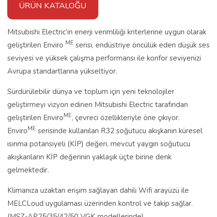
ÜRÜN KATALOĞU
Mitsubishi Electric’in enerji verimliliği kriterlerine uygun olarak
ME
geliştirilen Enviro
serisi, endüstriye öncülük eden düşük ses
seviyesi ve yüksek çalışma performansı ile konfor seviyenizi
Avrupa standartlarına yükseltiyor.
Sürdürülebilir dünya ve toplum için yeni teknolojiler
geliştirmeyi vizyon edinen Mitsubishi Electric tarafından
ME
geliştirilen Enviro
, çevreci özellikleriyle öne çıkıyor.
ME
Enviro
serisinde kullanılan R32 soğutucu akışkanın küresel
ısınma potansiyeli (KİP) değeri, mevcut yaygın soğutucu
akışkanların KİP değerinin yaklaşık üçte birine denk
gelmektedir.
Klimanıza uzaktan erişim sağlayan dahili Wifi arayüzü ile
MELCLoud uygulaması üzerinden kontrol ve takip sağlar.
(MSZ-AP25/35/42/50 VGK modellerinde)