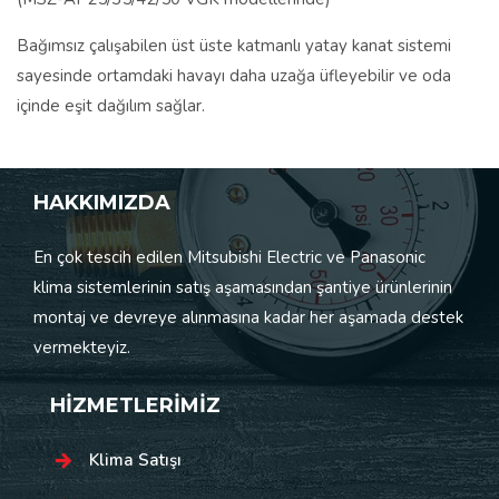
Bağımsız çalışabilen üst üste katmanlı yatay kanat sistemi
sayesinde ortamdaki havayı daha uzağa üfleyebilir ve oda
içinde eşit dağılım sağlar.
HAKKIMIZDA
En çok tescih edilen Mitsubishi Electric ve Panasonic
klima sistemlerinin satış aşamasından şantiye ürünlerinin
montaj ve devreye alınmasına kadar her aşamada destek
vermekteyiz.
HİZMETLERİMİZ
Klima Satışı