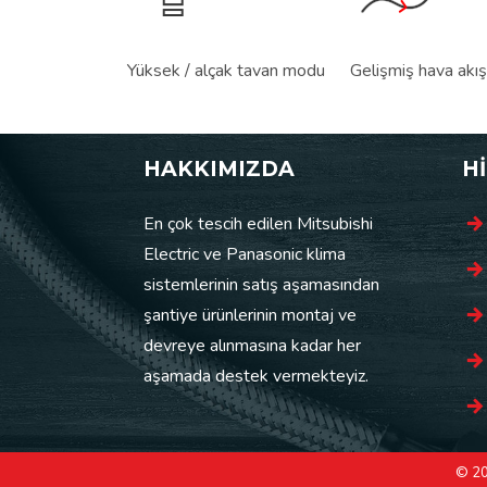
Yüksek / alçak tavan modu
Gelişmiş hava akış
HAKKIMIZDA
H
En çok tescih edilen Mitsubishi
Electric ve Panasonic klima
sistemlerinin satış aşamasından
şantiye ürünlerinin montaj ve
devreye alınmasına kadar her
aşamada destek vermekteyiz.
© 20