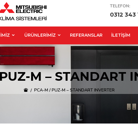
TELEFON:
0312 343 
İMİZ
ÜRÜNLERİMİZ
REFERANSLAR
İLETİŞİM
 PUZ-M – STANDART 
PCA-M / PUZ-M – STANDART INVERTER