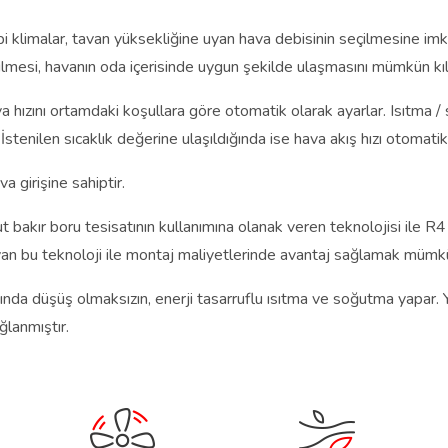
i klimalar, tavan yüksekliğine uyan hava debisinin seçilmesine im
ilmesi, havanın oda içerisinde uygun şekilde ulaşmasını mümkün kıl
 hızını ortamdaki koşullara göre otomatik olarak ayarlar. Isıtma / 
 İstenilen sıcaklık değerine ulaşıldığında ise hava akış hızı otomati
va girişine sahiptir.
akır boru tesisatının kullanımına olanak veren teknolojisi ile R41
layan bu teknoloji ile montaj maliyetlerinde avantaj sağlamak mümkü
ansında düşüş olmaksızın, enerji tasarruflu ısıtma ve soğutma yapar.
ğlanmıştır.