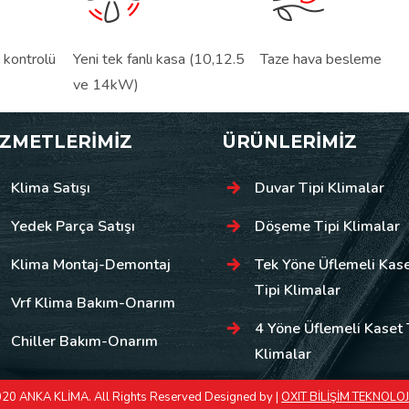
 kontrolü
Yeni tek fanlı kasa (10,12.5
Taze hava besleme
ve 14kW)
İZMETLERİMİZ
ÜRÜNLERİMİZ
Klima Satışı
Duvar Tipi Klimalar
Yedek Parça Satışı
Döşeme Tipi Klimalar
Klima Montaj-Demontaj
Tek Yöne Üflemeli Kas
Tipi Klimalar
Vrf Klima Bakım-Onarım
4 Yöne Üflemeli Kaset 
Chiller Bakım-Onarım
Klimalar
20 ANKA KLİMA. All Rights Reserved Designed by |
OXIT BİLİŞİM TEKNOLOJ