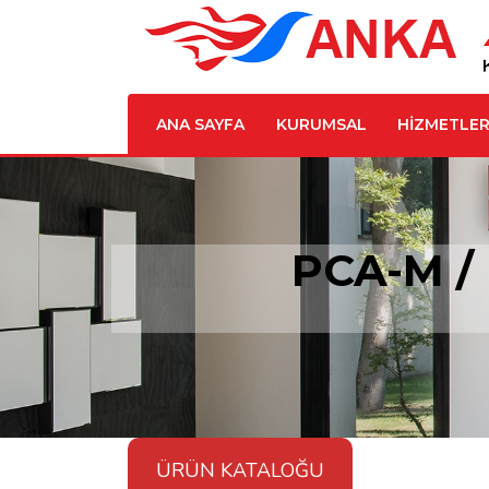
ANA SAYFA
KURUMSAL
HİZMETLER
PCA-M /
ÜRÜN KATALOĞU