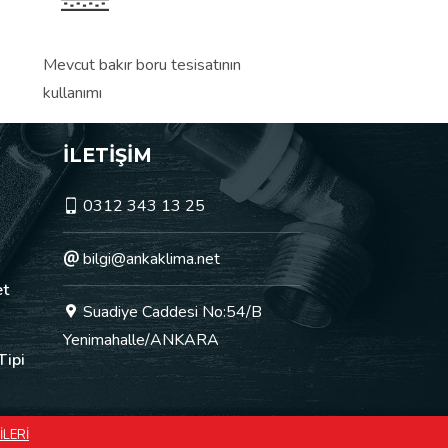
Mevcut bakır boru tesisatının
kullanımı
İLETİŞİM
0312 343 13 25
bilgi@ankaklima.net
et
Suadiye Caddesi No:54/B
Yenimahalle/ANKARA
Tipi
İLERİ