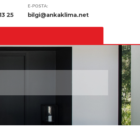
E-POSTA:
13 25
bilgi@ankaklima.net
M