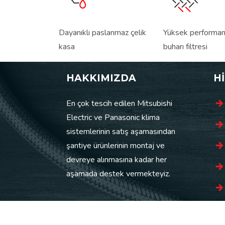
Dayanıklı paslanmaz çelik
Yüksek performan
kasa
buharı filtresi
HAKKIMIZDA
H
En çok tescih edilen Mitsubishi
Electric ve Panasonic klima
sistemlerinin satış aşamasından
şantiye ürünlerinin montaj ve
devreye alınmasına kadar her
aşamada destek vermekteyiz.
© 20