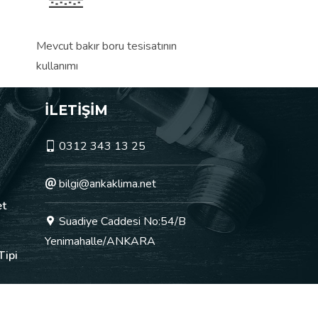
Mevcut bakır boru tesisatının
kullanımı
İLETİŞİM
0312 343 13 25
bilgi@ankaklima.net
et
Suadiye Caddesi No:54/B
Yenimahalle/ANKARA
Tipi
İLERİ