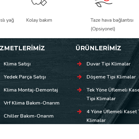
slı yağ
Kolay bakım
Taze hava bağlantısı
(Opsiyonel)
İZMETLERİMİZ
ÜRÜNLERİMİZ
Klima Satışı
Duvar Tipi Klimalar
Yedek Parça Satışı
Döşeme Tipi Klimalar
Klima Montaj-Demontaj
Tek Yöne Üflemeli Kas
Tipi Klimalar
Vrf Klima Bakım-Onarım
4 Yöne Üflemeli Kaset 
Chiller Bakım-Onarım
Klimalar
20 ANKA KLİMA. All Rights Reserved Designed by |
OXIT BİLİŞİM TEKNOLOJ