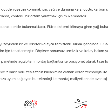
de yüzeyini korumak için, yağ ve dumana karşı güçlü, karbon siy
faklarda, konforlu bir ortam yaratmak için mükemmeldir.
olarak seride bulunmaktadır. Filtre sistemi, klimaya giren yağ buharı
üzeyinden kir ve lekeler kolayca temizlenir. Klima içeriğinde 12 adet
im için tasarlanmıştır. Böylece sorunsuz temizlik ve kolay bakım yap
ka panelinde açılabilen montaj bağlantısı ile opsiyonel olarak taze ha
 bakır boru tesisatının kullanımına olanak veren teknolojisi ile
atınıza uyum sağlayan bu teknoloji ile montaj maliyetlerinde avant