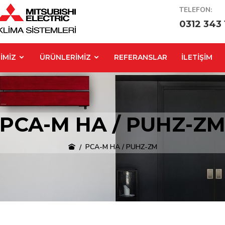
TELEFON:
0312 343 
İMİZ
ÜRÜNLERİMİZ
REFERANSLAR
İLETİŞİM
PCA-M HA / PUHZ-Z
PCA-M HA / PUHZ-ZM