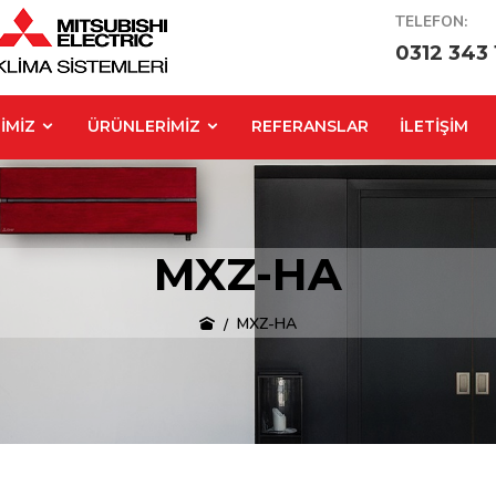
TELEFON:
0312 343 
İMİZ
ÜRÜNLERİMİZ
REFERANSLAR
İLETİŞİM
MXZ-HA
MXZ-HA