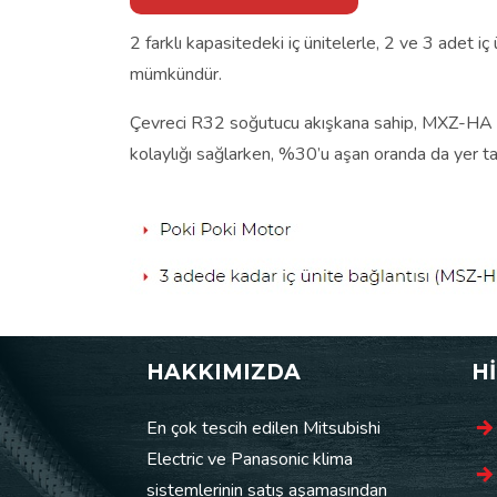
2 farklı kapasitedeki iç ünitelerle, 2 ve 3 adet 
mümkündür.
Çevreci R32 soğutucu akışkana sahip, MXZ-HA multi
kolaylığı sağlarken, %30’u aşan oranda da yer tas
HAKKIMIZDA
H
En çok tescih edilen Mitsubishi
Electric ve Panasonic klima
sistemlerinin satış aşamasından