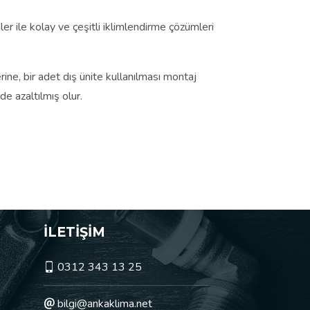
er ile kolay ve çeşitli iklimlendirme çözümleri
ine, bir adet dış ünite kullanılması montaj
e azaltılmış olur.
İLETİŞİM
0312 343 13 25
bilgi@ankaklima.net