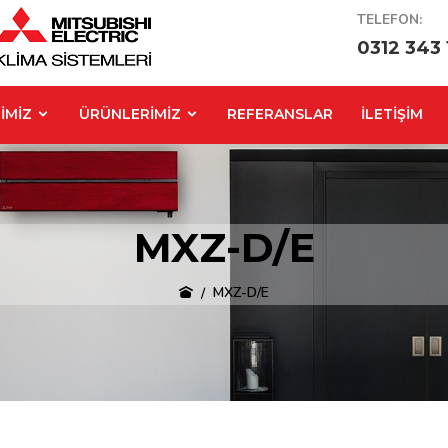
TELEFON:
0312 343 
İMİZ
ÜRÜNLERİMİZ
REFERANSLAR
İLETİŞİM
MXZ-D/E
MXZ-D/E