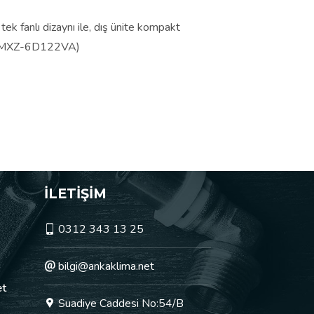
ek fanlı dizaynı ile, dış ünite kompakt
ir. (MXZ-6D122VA)
İLETİŞİM
0312 343 13 25
bilgi@ankaklima.net
et
Suadiye Caddesi No:54/B