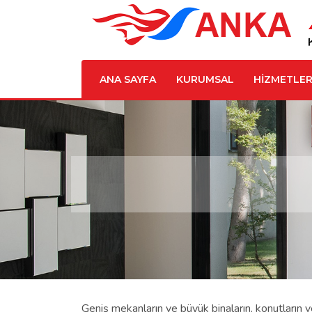
ANA SAYFA
KURUMSAL
HİZMETLER
Geniş mekanların ve büyük binaların, konutların v