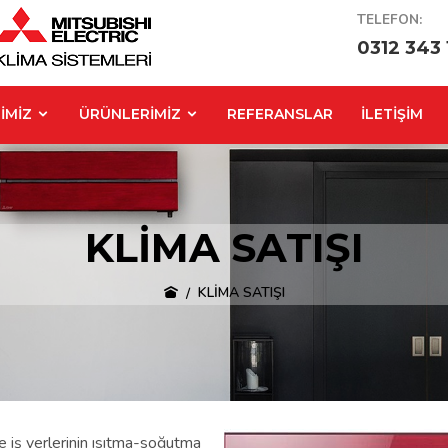
TELEFON:
0312 343 
İMİZ
ÜRÜNLERİMİZ
REFERANSLAR
İLETİŞİM
KLİMA SATIŞI
KLİMA SATIŞI
e iş yerlerinin ısıtma-soğutma