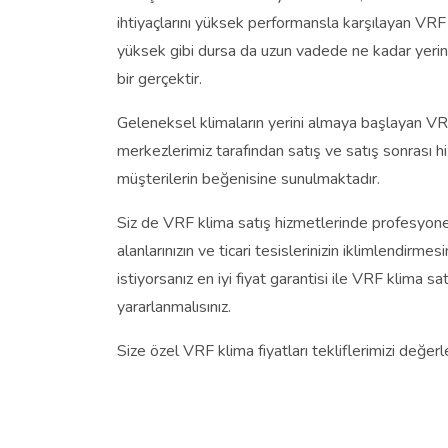
ihtiyaçlarını yüksek performansla karşılayan VRF k
yüksek gibi dursa da uzun vadede ne kadar yerind
bir gerçektir.
Geleneksel klimaların yerini almaya başlayan VRF
merkezlerimiz tarafından satış ve satış sonrası h
müşterilerin beğenisine sunulmaktadır.
Siz de VRF klima satış hizmetlerinde profesyon
alanlarınızın ve ticari tesislerinizin iklimlendirme
istiyorsanız en iyi fiyat garantisi ile VRF klima s
yararlanmalısınız.
Size özel VRF klima fiyatları tekliflerimizi değerl