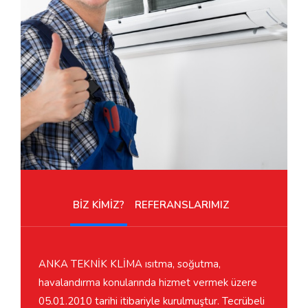
BİZ KİMİZ?
REFERANSLARIMIZ
ANKA TEKNİK KLİMA ısıtma, soğutma,
havalandırma konularında hizmet vermek üzere
05.01.2010 tarihi itibariyle kurulmuştur. Tecrübeli